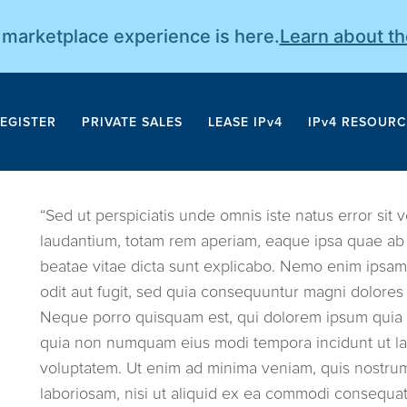
r marketplace experience is here.
Learn about t
EGISTER
PRIVATE SALES
LEASE IPv4
IPv4 RESOURC
“Sed ut perspiciatis unde omnis iste natus error si
laudantium, totam rem aperiam, eaque ipsa quae ab il
beatae vitae dicta sunt explicabo. Nemo enim ipsam 
odit aut fugit, sed quia consequuntur magni dolores
Neque porro quisquam est, qui dolorem ipsum quia dol
quia non numquam eius modi tempora incidunt ut l
voluptatem. Ut enim ad minima veniam, quis nostrum 
laboriosam, nisi ut aliquid ex ea commodi consequa