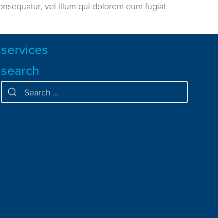
consequatur, vel illum qui dolorem eum fugiat
services
search