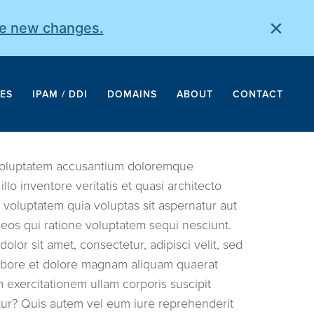
×
he new changes.
ES
IPAM / DDI
DOMAINS
ABOUT
CONTACT
t voluptatem accusantium doloremque
lo inventore veritatis et quasi architecto
voluptatem quia voluptas sit aspernatur aut
 eos qui ratione voluptatem sequi nesciunt.
or sit amet, consectetur, adipisci velit, sed
abore et dolore magnam aliquam quaerat
exercitationem ullam corporis suscipit
tur? Quis autem vel eum iure reprehenderit