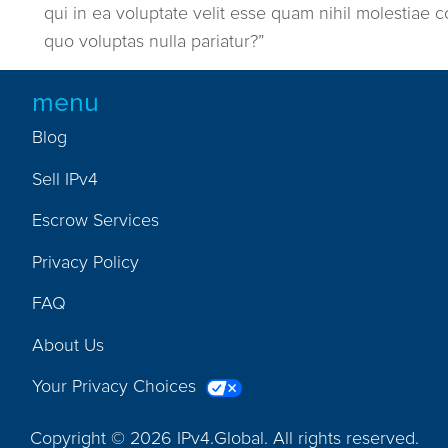
qui in ea voluptate velit esse quam nihil molestiae 
quo voluptas nulla pariatur?”
menu
Blog
Sell IPv4
Escrow Services
Privacy Policy
FAQ
About Us
Your Privacy Choices
Copyright © 2026 IPv4.Global. All rights reserved.